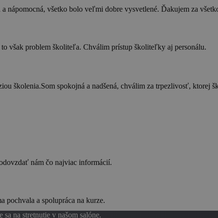
á a nápomocná, všetko bolo veľmi dobre vysvetlené. Ďakujem za všetk
to však problem školiteľa. Chválim prístup školiteľky aj personálu.
ou školenia.Som spokojná a nadšená, chválim za trpezlivosť, ktorej šk
 odovzdať nám čo najviac informácií.
ma pochvala a spolupráca na kurze.
e sa na stretnutie v našom salóne.