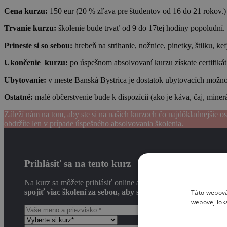
Cena kurzu:
150 eur (20 % zľava pre študentov od 16 do 21 rokov.)
Trvanie kurzu:
školenie bude trvať od 9 do 17tej hodiny popoludní.
Prineste si so sebou:
hrebeň na strihanie, nožnice, pinetky, štilku, ke
Ukončenie kurzu:
po úspešnom absolvovaní kurzu získate certifikát
Ubytovanie:
v meste Banská Bystrica je dostatok ubytovacích možno
Ostatné:
malé občerstvenie bude k dispozícii (ako je káva, čaj, miner
Záleží nám na tom, aby ste si na našich kurzoch čo najdôkladnejšie osv
obdržíte len v prípade úspešného absolvovania školenia.
Prihlásiť sa na tento kurz
Na kurz sa môžete prihlásiť online alebo telefonicky na 0907
spojiť viac školení za sebou, aby ste nemuseli toľko cestov
Táto webová
webovej lok