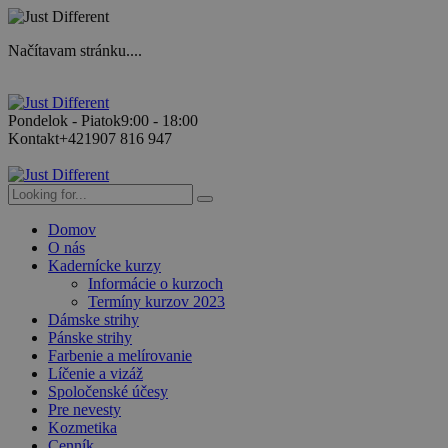
Načítavam stránku....
Pondelok - Piatok
9:00 - 18:00
Kontakt
+421907 816 947
Domov
O nás
Kadernícke kurzy
Informácie o kurzoch
Termíny kurzov 2023
Dámske strihy
Pánske strihy
Farbenie a melírovanie
Líčenie a vizáž
Spoločenské účesy
Pre nevesty
Kozmetika
Cenník