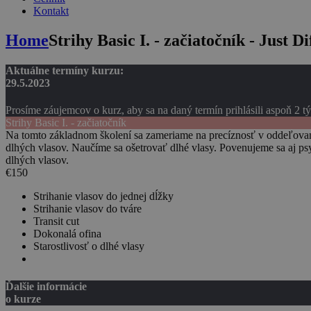
Kontakt
Home
Strihy Basic I. - začiatočník - Just Di
Aktuálne termíny kurzu:
29.5.2023
Prosíme záujemcov o kurz, aby sa na daný termín prihlásili aspoň 2 t
Strihy Basic I. - začiatočník
Na tomto základnom školení sa zameriame na precíznosť v oddeľovaní v
dlhých vlasov. Naučíme sa ošetrovať dlhé vlasy. Povenujeme sa aj psy
dlhých vlasov.
€
150
Strihanie vlasov do jednej dĺžky
Strihanie vlasov do tváre
Transit cut
Dokonalá ofina
Starostlivosť o dlhé vlasy
Ďalšie informácie
o kurze