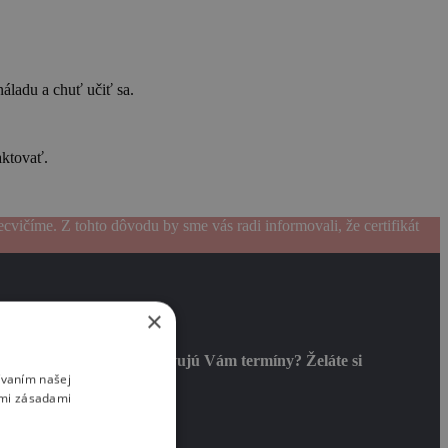
náladu a chuť učiť sa.
aktovať.
ecvičíme. Z tohto dôvodu by sme vás radi informovali, že certifikát
×
urzov či termínov.
Nevyhovujú Vám termíny? Želáte si
ívaním našej
imi zásadami