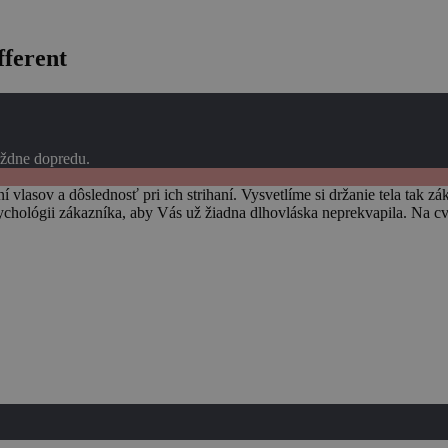
fferent
ýždne dopredu.
lasov a dôslednosť pri ich strihaní. Vysvetlíme si držanie tela tak zák
chológii zákazníka, aby Vás už žiadna dlhovláska neprekvapila. Na cvič