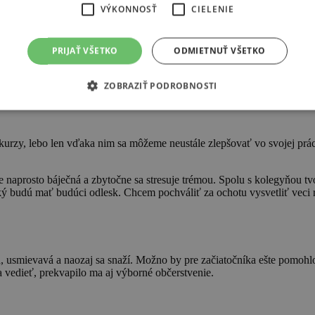
VÝKONNOSŤ
CIELENIE
PRIJAŤ VŠETKO
ODMIETNUŤ VŠETKO
ZOBRAZIŤ PODROBNOSTI
kurzy, lebo len vďaka nim sa môžeme neustále zlepšovať vo svojej prá
je naprosto báječná a zbytočne sa stresuje trémou. Spolu s kolegyňou t
ký budú mať budúci odlesk. Chcem pochváliť za ochotu vysvetliť veci r
, usmievavá a naozaj sa snaží. Možno by pre začiatočníka ešte pomohlo 
 vedieť, prekvapilo ma aj výborné občerstvenie.