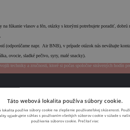
fy na fúkanie vlasov a fén, otázky s ktorými potrebujete poradiť, dobrú 
.
stí (odporúčame napr. Air BNB), v prípade otázok nás neváhajte kont
álka, ovocie, sladké pečivo, syry, malé snacky).
ojili techniky a zručnosti, ktoré si počas spoločne strávených hodín pr
Táto webová lokalita používa súbory cookie.
 816 947. Neváhajte nás kontaktovať s akýmikoľvek otázkami ohľadne k
ať? Urobíme, čo je v našich silách, aby sme Vám vyhoveli.
 lokalita používa súbory cookie na zlepšenie používateľskej skúsenosti. Použ
ality vyjadrujete súhlas s používaním všetkých súborov cookie v súlade s naš
používania súborov cookie.
Prečítať viac