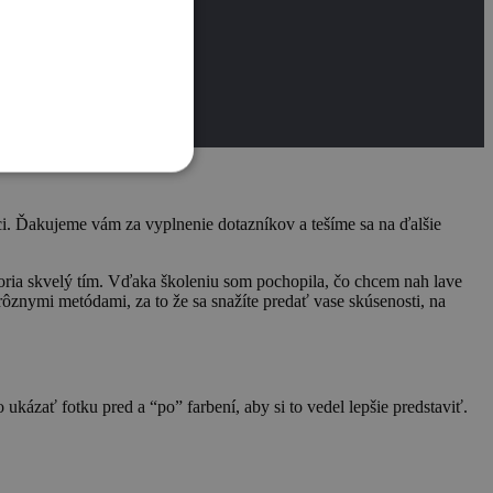
ci. Ďakujeme vám za vyplnenie dotazníkov a tešíme sa na ďalšie
voria skvelý tím. Vďaka školeniu som pochopila, čo chcem nah lave
ôznymi metódami, za to že sa snažíte predať vase skúsenosti, na
ukázať fotku pred a “po” farbení, aby si to vedel lepšie predstaviť.