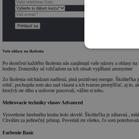
Vaše ohlasy na školenia
Po skončení každého školenia nás zaujímajú vaše názory a ohlasy na 
hodiny. Dotazníky sú vzhľadom na ich obsah vypĺňané anonymne
Zo školenia odchádzam nadšená, plná pozitívnej energie. Školiteľka 
robiť, pochopila som ako nad vlasmi a ich tvarom premýšľať, aj to, a
ktorých ste dlho a usilovne pracovali, vážim si toho.
Melírovacie techniky vlasov Advanced
Vysvetlenie farebného kruhu bolo skvelé. Školiteľka je zábavná , milá
Chválim za jedinečný prístup. Povedali mi všetko, čo som potrebovala
Farbenie Basic