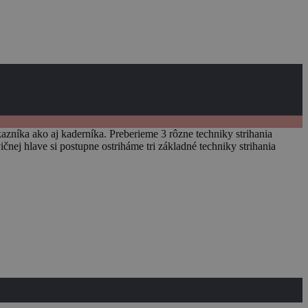
azníka ako aj kaderníka. Preberieme 3 rôzne techniky strihania
nej hlave si postupne ostriháme tri základné techniky strihania