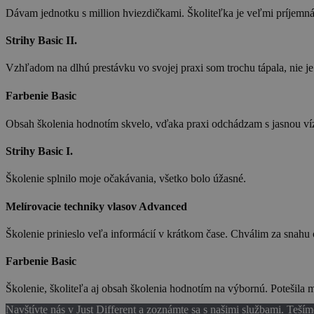
Dávam jednotku s million hviezdičkami. Školiteľka je veľmi príjemn
Strihy Basic II.
Vzhľadom na dlhú prestávku vo svojej praxi som trochu tápala, nie je 
Farbenie Basic
Obsah školenia hodnotím skvelo, vďaka praxi odchádzam s jasnou vízi
Strihy Basic I.
Školenie splnilo moje očakávania, všetko bolo úžasné.
Melírovacie techniky vlasov Advanced
Školenie prinieslo veľa informácií v krátkom čase. Chválim za snahu
Farbenie Basic
Školenie, školiteľa aj obsah školenia hodnotím na výbornú. Potešila 
Navštívte nás v Just Different a zoznámte sa s našimi službami. Teším